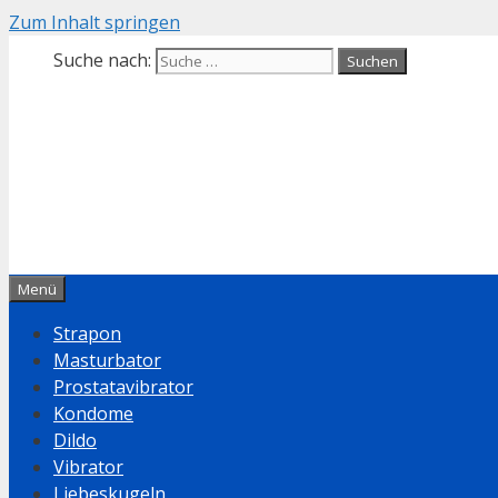
Zum Inhalt springen
Suche nach:
Menü
Strapon
Masturbator
Prostatavibrator
Kondome
Dildo
Vibrator
Liebeskugeln