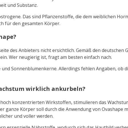
eit und Substanz.
trogene. Das sind Pflanzenstoffe, die dem weiblichen Horm
ich für den gesamten Körper.
shape?
eite des Anbieters nicht ersichtlich. Gemäß den deutsche
in. Wer neugierig ist, fragt am besten einfach nach.
ze und Sonnenblumenkerne. Allerdings fehlen Angaben, ob di
chstum wirklich ankurbeln?
d hoch konzentrierten Wirkstoffen, stimulieren das Wachstu
 der ganze Körper soll durch die Anwendung von Ovashape 
licher und voller werden.
efern essenzielle Nährstoffe, wodurch sich das Hautbild ver