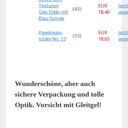
Texturen
EUR
Jetzt
(4.5)
Glas Dildo mit
18,40
ans
Blau Spirale
Pipedream,
EUR
Jetzt
(3.5)
Icicles No. 53
18,65
ans
Wunderschöne, aber auch
sichere Verpackung und tolle
Optik. Vorsicht mit Gleitgel!