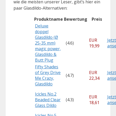
wie die meisten unserer Leser, gibt’s hier ein
paar Glasdildo-Alternativen:
Produktname
Bewertung
Preis
Deluxe
doppel
Glasdildo (Ø
EUR
Jetzt
25-35 mm)
(4.6)
19,99
ans
magic power,
Glasdildo &
Butt Plug
Fifty Shades
of Grey Drive
EUR
Jetzt
(4.7)
Me Crazy,
22,34
ans
Glasdildo
Icicles No.2
EUR
Jetzt
Beaded Clear
(4.3)
18,61
ans
Glass Dildo
Icicles No.5