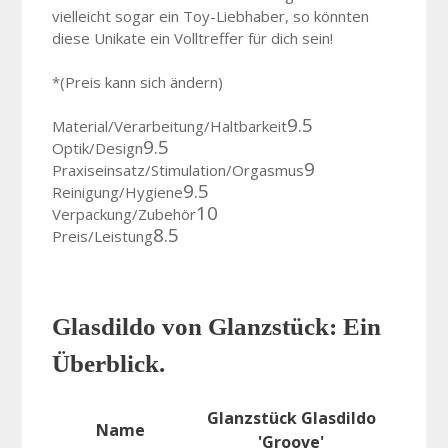
vielleicht sogar ein Toy-Liebhaber, so könnten
diese Unikate ein Volltreffer für dich sein!
*(Preis kann sich ändern)
9.5
Material/Verarbeitung/Haltbarkeit
9.5
Optik/Design
9
Praxiseinsatz/Stimulation/Orgasmus
9.5
Reinigung/Hygiene
10
Verpackung/Zubehör
8.5
Preis/Leistung
Glasdildo von Glanzstück: Ein
Überblick.
Glanzstück Glasdildo
Name
'Groove'