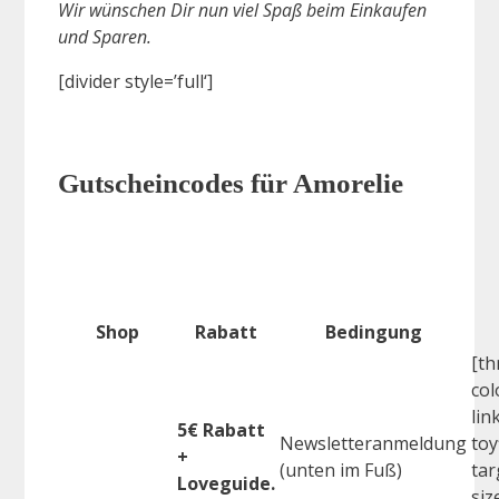
Wir wünschen Dir nun viel Spaß beim Einkaufen
und Sparen.
[divider style=’full‘]
Gutscheincodes für Amorelie
Shop
Rabatt
Bedingung
[th
col
lin
5€ Rabatt
Newsletteranmeldung
toy
+
(unten im Fuß)
tar
Loveguide.
siz