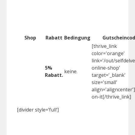
Shop
Rabatt
Bedingung
Gutscheinco
[thrive_link
color='orange'
link='/out/selfdelve
5%
online-shop'
keine.
Rabatt.
target='_blank'
size='small'
align='aligncenter'
on-it[/thrive_link]
[divider style=’full‘]