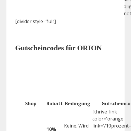
ali
not
[divider style=’full‘]
Gutscheincodes für ORION
Shop
Rabatt
Bedingung
Gutscheinco
[thrive_link
color='orange'
Keine. Wird
link='/10prozent-
10%