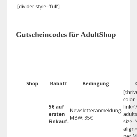
[divider style=’full‘]
Gutscheincodes für AdultShop
Shop
Rabatt
Bedingung
[thriv
color
5€ auf
link='
Newsletteranmeldung.
ersten
adult
MBW: 35€
Einkauf.
size='
align
per Ma