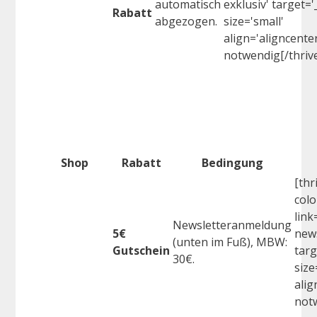
automatisch
exklusiv' target='
Rabatt
abgezogen.
size='small'
align='aligncenter
notwendig[/thrive
Shop
Rabatt
Bedingung
[thr
colo
link
Newsletteranmeldung
5€
news
(unten im Fuß), MBW:
Gutschein
targ
30€.
size
alig
notw