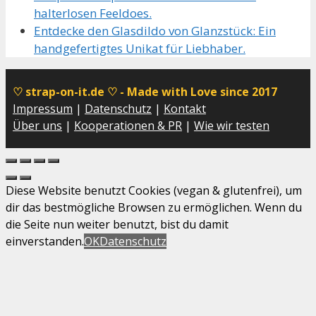
halterlosen Feeldoes.
Entdecke den Glasdildo von Glanzstück: Ein
handgefertigtes Unikat für Liebhaber.
♡ strap-on-it.de ♡ - Made with Love since 2017
Impressum
|
Datenschutz
|
Kontakt
Über uns
|
Kooperationen & PR
|
Wie wir testen
Diese Website benutzt Cookies (vegan & glutenfrei), um
dir das bestmögliche Browsen zu ermöglichen. Wenn du
die Seite nun weiter benutzt, bist du damit
einverstanden.
OK
Datenschutz