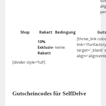
siz
ali
per
Shop
Rabatt
Bedingung
Guts
[thrive_link col
10%
link='/funfactory
Exklusiv-
keine.
target='_blank' s
Rabatt
align='aligncent
[divider style=’full‘]
Gutscheincodes für SelfDelve