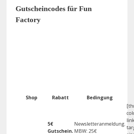
Gutscheincodes für Fun
Factory
Shop
Rabatt
Bedingung
[th
col
lin
5€
Newsletteranmeldung.
tar
Gutschein.
MBW: 25€