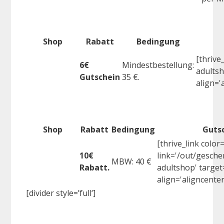
Shop
Rabatt
Bedingung
[thrive
6€
Mindestbestellung:
adultsh
Gutschein
35 €.
align='
Shop
Rabatt
Bedingung
Guts
[thrive_link color
10€
link='/out/gesch
MBW: 40 €
Rabatt.
adultshop' target=
align='aligncente
[divider style=’full‘]