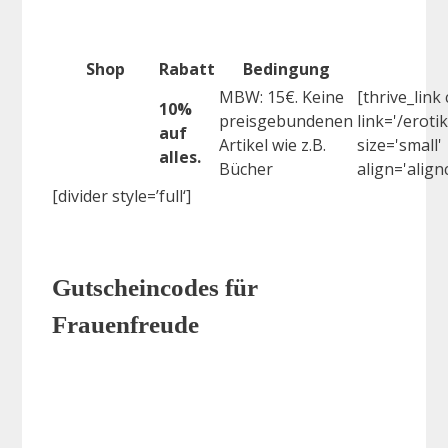
Shop
Rabatt
Bedingung
MBW: 15€. Keine
[thrive_link
10%
preisgebundenen
link='/eroti
auf
Artikel wie z.B.
size='small'
alles.
Bücher
align='align
[divider style=’full‘]
Gutscheincodes für
Frauenfreude