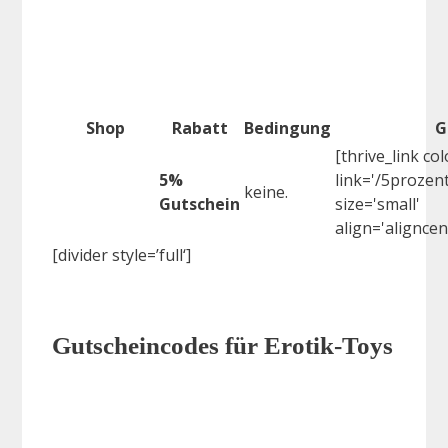
Shop
Rabatt
Bedingung
G
[thrive_link co
5%
link='/5prozent
keine.
Gutschein
size='small'
align='aligncen
[divider style=’full‘]
Gutscheincodes für Erotik-Toys