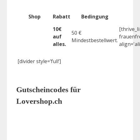
Shop
Rabatt
Bedingung
10€
[thrive_l
50 €
auf
frauenfre
Mindestbestellwert.
alles.
align='a
[divider style=’full‘]
Gutscheincodes für
Lovershop.ch