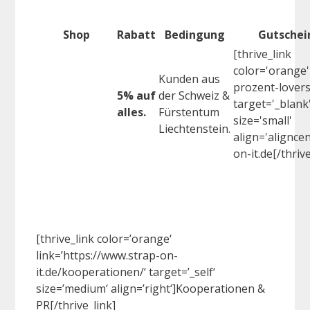
Shop
Rabatt
Bedingung
Gutschei
[thrive_link
color='orange' 
Kunden aus
prozent-lover
5% auf
der Schweiz &
target='_blank
alles.
Fürstentum
size='small'
Liechtenstein.
align='aligncen
on-it.de[/thrive
[thrive_link color=’orange‘
link=’https://www.strap-on-
it.de/kooperationen/‘ target=’_self‘
size=’medium‘ align=’right‘]Kooperationen &
PR[/thrive_link]