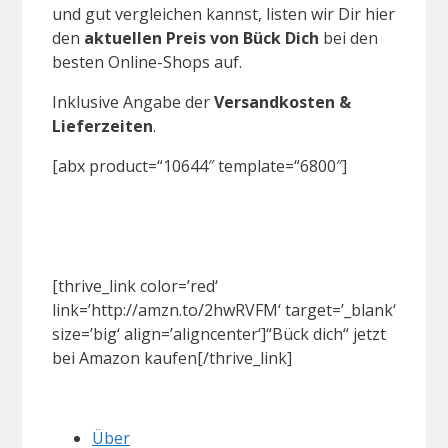
und gut vergleichen kannst, listen wir Dir hier
den
aktuellen Preis von Bück Dich
bei den
besten Online-Shops auf.
Inklusive Angabe der
Versandkosten &
Lieferzeiten
.
[abx product=“10644″ template=“6800″]
[thrive_link color=’red‘
link=’http://amzn.to/2hwRVFM‘ target=’_blank‘
size=’big‘ align=’aligncenter‘]“Bück dich“ jetzt
bei Amazon kaufen[/thrive_link]
Über