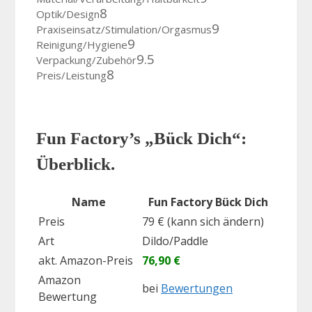
8
Optik/Design
9
Praxiseinsatz/Stimulation/Orgasmus
9
Reinigung/Hygiene
9.5
Verpackung/Zubehör
8
Preis/Leistung
Fun Factory’s „Bück Dich“:
Überblick.
Name
Fun Factory Bück Dich
Preis
79 € (kann sich ändern)
Art
Dildo/Paddle
akt. Amazon-Preis
76,90 €
Amazon
bei
Bewertungen
Bewertung