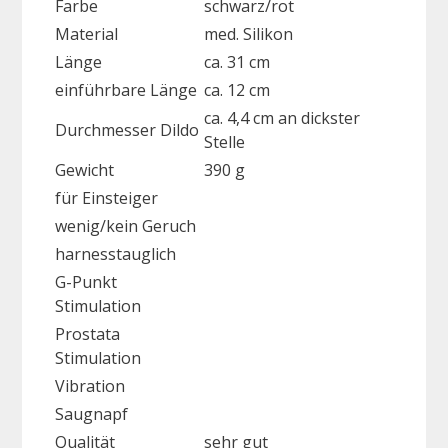
Farbe
schwarz/rot
Material
med. Silikon
Länge
ca. 31 cm
einführbare Länge
ca. 12 cm
ca. 4,4 cm an dickster
Durchmesser Dildo
Stelle
Gewicht
390 g
für Einsteiger
wenig/kein Geruch
harnesstauglich
G-Punkt
Stimulation
Prostata
Stimulation
Vibration
Saugnapf
Qualität
sehr gut