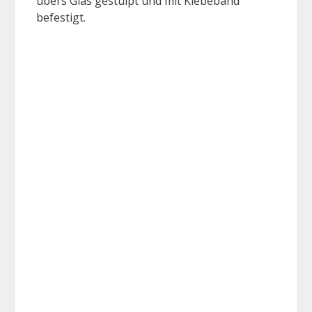
übers Glas gestülpt und mit Klebeband
befestigt.