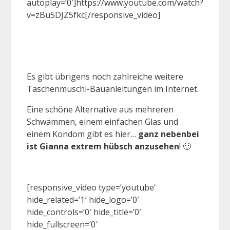
autoplay=’0′]https://www.youtube.com/watch?
v=zBu5DJZ5fkc[/responsive_video]
Es gibt übrigens noch zahlreiche weitere
Taschenmuschi-Bauanleitungen im Internet.
Eine schöne Alternative aus mehreren
Schwämmen, einem einfachen Glas und
einem Kondom gibt es hier…
ganz nebenbei
ist Gianna extrem hübsch anzusehen
! 🙂
[responsive_video type=’youtube‘
hide_related=’1′ hide_logo=’0′
hide_controls=’0′ hide_title=’0′
hide_fullscreen=’0′