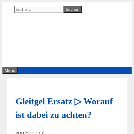
Zum
Suche
Inhalt
nach:
springen
Menü
Gleitgel Ersatz ▷ Worauf
ist dabei zu achten?
von
Henning